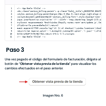
1
<!-- App Bsale (Chile) -->
2
<div class="section_billing-parent"> <p class="field__title">¿NECESITAS BOLETA O 
3
<style>.section_billing-parent{margin:20px 0 20px 0;;text-align:right;align-items
4
<script>document.getElementById('section__billing-form').style.display='none';doc
5
input.innerText=(rut.trim(rut)=='')?'':rut+f+'-'+tmp.charAt(tmp.length-1)}};const
6
try{const response=await fetch(window.Shopify.routes.root+'cart/update.js',{metho
7
if(isError){e.preventDefault();return}
8
await esperarLC(750);console.log('LC: Ir al checkout');window.location='/checkout
9
return!1;let tmp=rut.split('-'),dv=tmp[1];rut=tmp[0].split('.').join('');if(dv=='
10
S=(S+rut%10*(9-M++%6))%11;return S?S-1:'k'};</script>
11
<!-- App Bsale (Chile) -->
Paso 3
Una vez pegado el código del formulario de facturación, dirígete al
botón de “
Obtener vista previa de la tienda
” para visualizar los
cambios efectuados en el paso anterior.
Imagen Nro. 6